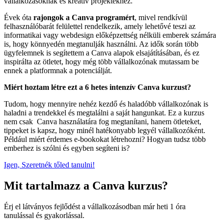
vállalkozásoknak és kreatív projektekhez.
Évek óta
rajongok a Canva programért
, mivel rendkívül
felhasználóbarát felülettel rendelkezik, amely lehetővé teszi az
informatikai vagy webdesign előképzettség nélküli emberek számára
is, hogy könnyedén megtanulják használni. Az idők során több
ügyfelemnek is segítettem a Canva alapok elsajátításában, és ez
inspirálta az ötletet, hogy még több vállalkozónak mutassam be
ennek a platformnak a potenciálját.
Miért hoztam létre ezt a 6 hetes intenzív Canva kurzust?
Tudom, hogy mennyire nehéz kezdő és haladóbb vállalkozónak is
haladni a trendekkel és megtalálni a saját hangunkat. Ez a kurzus
nem csak Canva használatára fog megtanítani, hanem ötleteket,
tippeket is kapsz, hogy minél hatékonyabb legyél vállalkozóként.
Például miért érdemes e-bookokat létrehozni? Hogyan tudsz több
emberhez is szólni és egyben segíteni is?
Igen, Szeretnék tőled tanulni!
Mit tartalmazz a Canva kurzus?
Érj el látványos fejlődést a vállalkozásodban már heti 1 óra
tanulással és gyakorlással.