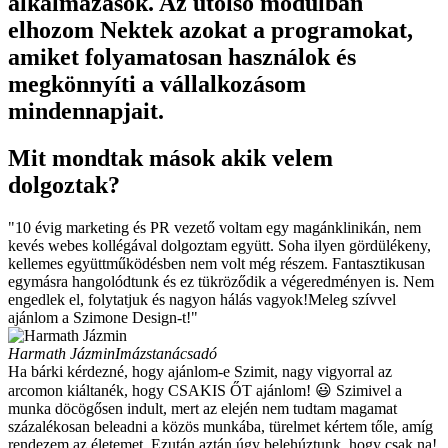
alkalmazások. Az utolsó modulban
elhozom Nektek azokat a programokat,
amiket folyamatosan használok és
megkönnyíti a vállalkozásom
mindennapjait.
Mit mondtak mások akik velem
dolgoztak?
"10 évig marketing és PR vezető voltam egy magánklinikán, nem
kevés webes kollégával dolgoztam együtt. Soha ilyen gördülékeny,
kellemes együttműködésben nem volt még részem. Fantasztikusan
egymásra hangolódtunk és ez tükröződik a végeredményen is. Nem
engedlek el, folytatjuk és nagyon hálás vagyok!Meleg szívvel
ajánlom a Szimone Design-t!"
Harmath Jázmin
Imázstanácsadó
Ha bárki kérdezné, hogy ajánlom-e Szimit, nagy vigyorral az
arcomon kiáltanék, hogy CSAKIS ŐT ajánlom! 😃 Szimivel a
munka döcögősen indult, mert az elején nem tudtam magamat
százalékosan beleadni a közös munkába, türelmet kértem tőle, amíg
rendezem az életemet. Ezután aztán úgy belehúztunk, hogy csak na!