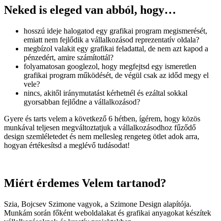
Neked is eleged van abból, hogy…
hosszú ideje halogatod egy grafikai program megismerését,
emiatt nem fejlődik a vállalkozásod reprezentatív oldala?
megbízol valakit egy grafikai feladattal, de nem azt kapod a
pénzedért, amire számítottál?
folyamatosan googlezol, hogy megfejtsd egy ismeretlen
grafikai program működését, de végül csak az időd megy el
vele?
nincs, akitől iránymutatást kérhetnél és ezáltal sokkal
gyorsabban fejlődne a vállalkozásod?
Gyere és tarts velem a következő 6 hétben, ígérem, hogy közös
munkával teljesen megváltoztatjuk a vállalkozásodhoz fűződő
design szemléletedet és nem mellesleg rengeteg ötlet adok arra,
hogyan értékesítsd a meglévő tudásodat!
Miért érdemes Velem tartanod?
Szia, Bojcsev Szimone vagyok, a Szimone Design alapítója.
Munkám során főként weboldalakat és grafikai anyagokat készítek