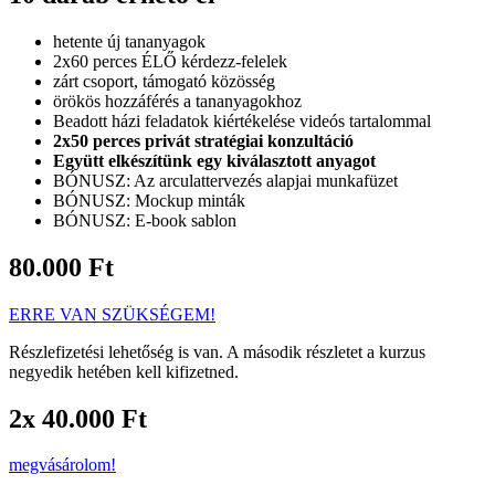
hetente új tananyagok
2x60 perces ÉLŐ kérdezz-felelek
zárt csoport, támogató közösség
örökös hozzáférés a tananyagokhoz
Beadott házi feladatok kiértékelése videós tartalommal
2x50 perces privát stratégiai konzultáció
Együtt elkészítünk egy kiválasztott anyagot
BÓNUSZ: Az arculattervezés alapjai munkafüzet
BÓNUSZ: Mockup minták
BÓNUSZ: E-book sablon
80.000 Ft
ERRE VAN SZÜKSÉGEM!
Részlefizetési lehetőség is van. A második részletet a kurzus
negyedik hetében kell kifizetned.
2x 40.000 Ft
megvásárolom!