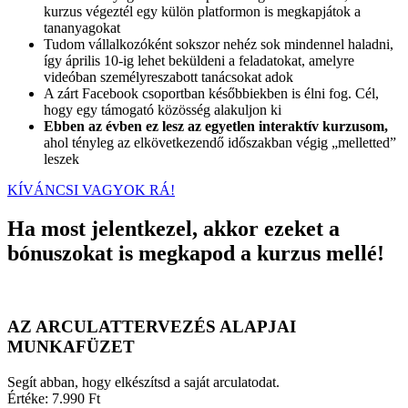
kurzus végeztél egy külön platformon is megkapjátok a
tananyagokat
Tudom vállalkozóként sokszor nehéz sok mindennel haladni,
így április 10-ig lehet beküldeni a feladatokat, amelyre
videóban személyreszabott tanácsokat adok
A zárt Facebook csoportban későbbiekben is élni fog. Cél,
hogy egy támogató közösség alakuljon ki
Ebben az évben ez lesz az egyetlen interaktív kurzusom,
ahol tényleg az elkövetkezendő időszakban végig „melletted”
leszek
KÍVÁNCSI VAGYOK RÁ!
Ha most jelentkezel, akkor ezeket a
bónuszokat is megkapod a kurzus mellé!
AZ ARCULATTERVEZÉS ALAPJAI
MUNKAFÜZET
Segít abban, hogy elkészítsd a saját arculatodat.
Értéke: 7.990 Ft