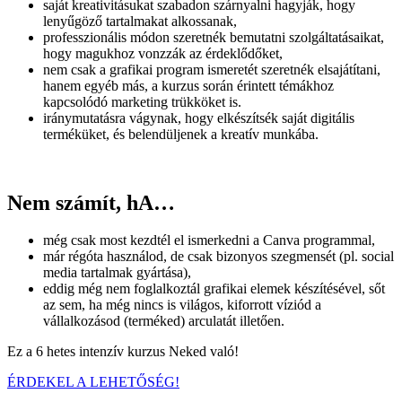
saját kreativitásukat szabadon szárnyalni hagyják, hogy
lenyűgöző tartalmakat alkossanak,
professzionális módon szeretnék bemutatni szolgáltatásaikat,
hogy magukhoz vonzzák az érdeklődőket,
nem csak a grafikai program ismeretét szeretnék elsajátítani,
hanem egyéb más, a kurzus során érintett témákhoz
kapcsolódó marketing trükköket is.
iránymutatásra vágynak, hogy elkészítsék saját digitális
terméküket, és belendüljenek a kreatív munkába.
Nem számít, hA…
még csak most kezdtél el ismerkedni a Canva programmal,
már régóta használod, de csak bizonyos szegmensét (pl. social
media tartalmak gyártása),
eddig még nem foglalkoztál grafikai elemek készítésével, sőt
az sem, ha még nincs is világos, kiforrott víziód a
vállalkozásod (terméked) arculatát illetően.
Ez a 6 hetes intenzív kurzus Neked való!
ÉRDEKEL A LEHETŐSÉG!