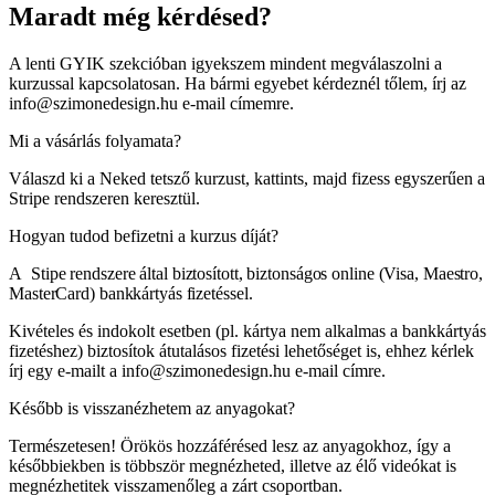
Maradt még kérdésed?
A lenti GYIK szekcióban igyekszem mindent megválaszolni a
kurzussal kapcsolatosan. Ha bármi egyebet kérdeznél tőlem, írj az
info@szimonedesign.hu e-mail címemre.
Mi a vásárlás folyamata?
Válaszd ki a Neked tetsző kurzust, kattints, majd fizess egyszerűen a
Stripe rendszeren keresztül.
Hogyan tudod befizetni a kurzus díját?
A
Stipe
rendszere által biztosított, biztonságos o
nline (Visa, Maestro,
MasterCard) bankkártyás fizetéssel.
Kivételes és indokolt esetben (pl. kártya nem alkalmas a bankkártyás
fizetéshez) biztosítok átutalásos fizetési lehetőséget is, ehhez kérlek
írj egy e-mailt a info@szimonedesign.hu e-mail címre.
Később is visszanézhetem az anyagokat?
Természetesen! Örökös hozzáférésed lesz az anyagokhoz, így a
későbbiekben is többször megnézheted, illetve az élő videókat is
megnézhetitek visszamenőleg a zárt csoportban.