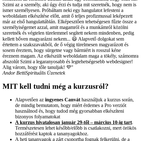
Szimi az a személy, aki úgy érzi és tudja mit szeretnék, hogy nem is
ismer személyesen. Próbáltam neki egy hangulatot lefesteni a
weboldalam elkészítése előtt, amit ő teljes profizmussal leképezett
már az első hangulattáblán. Elképesztően tehetségesen fűzte össze a
személyiségemet azzal, amit magamról és a munkámról közölni
szeretnék és végtelen türelemmel segített nekem mindenben, pedig
kellett bőven magyarázni nekem... 😃 Alapvető dolgokat sem
értettem a szakszavakból, de ő végig türelmesen magyarázott és
sosem éreztem, hogy sürgetne vagy bármiért is rosszul kéne
éreznem magam. Az elkészült weboldalam maga a tökély, számomra
abszolút Szimi a legaranyosabb és legtehetségesebb webdesigner!
Alig várom, hogy tőle tanuljak! 💜"
Andor Betti
Spirituális Üzenetek
MIT kell tudni még a kurzusról?
Alapvetően az
ingyenes Canvát
használjuk a kurzus során,
de mindig bemutatom, hogy miért érdemes a Pro verziót
használnod és, hogy tudod még gyorsabban elkészíteni
bizonyos folyamatokat
A kurzus hivatalosan január 29-től – március 10-ig tart
.
Természetesen lehet később/előbb is csatlakozni, mert örökös
hozzáférést kaptok a tananyagokhoz.
A heti tananyagok a zárt csoportba fognak felkerülni, de a