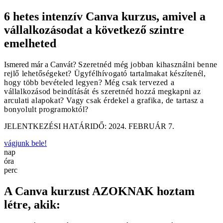
6 hetes intenzív Canva kurzus, amivel a
vállalkozásodat a következő szintre
emelheted
Ismered már a Canvát?
Szeretnéd még jobban kihasználni benne
rejlő lehetőségeket?
Ügyfélhívogató tartalmakat készítenél,
hogy több bevételed legyen?
Még csak tervezed a
vállalkozásod beindítását és szeretnéd hozzá megkapni az
arculati alapokat? Vagy csak érdekel a grafika, de tartasz a
bonyolult programoktól?
JELENTKEZÉSI HATÁRIDŐ: 2024. FEBRUÁR 7.
vágjunk bele!
nap
óra
perc
A Canva kurzust AZOKNAK hoztam
létre, akik: