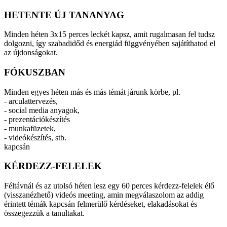
HETENTE ÚJ TANANYAG
Minden héten 3x15 perces leckét kapsz, amit rugalmasan fel tudsz
dolgozni, így szabadidőd és energiád függvényében sajátíthatod el
az újdonságokat.
FÓKUSZBAN
Minden egyes héten más és más témát járunk körbe, pl.
- arculattervezés,
- social media anyagok,
- prezentációkészítés
- munkafüzetek,
- videókészítés, stb.
kapcsán
KÉRDEZZ-FELELEK
Féltávnál és az utolsó héten lesz egy 60 perces kérdezz-felelek élő
(visszanézhető) videós meeting, amin megválaszolom az addig
érintett témák kapcsán felmerülő kérdéseket, elakadásokat és
összegezzük a tanultakat.