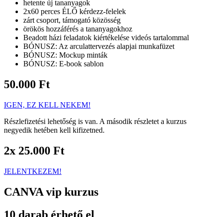
hetente új tananyagok
2x60 perces ÉLŐ kérdezz-felelek
zárt csoport, támogató közösség
örökös hozzáférés a tananyagokhoz
Beadott házi feladatok kiértékelése videós tartalommal
BÓNUSZ: Az arculattervezés alapjai munkafüzet
BÓNUSZ: Mockup minták
BÓNUSZ: E-book sablon
50.000 Ft
IGEN, EZ KELL NEKEM!
Részlefizetési lehetőség is van. A második részletet a kurzus
negyedik hetében kell kifizetned.
2x 25.000 Ft
JELENTKEZEM!
CANVA vip kurzus
10 darab érhető el