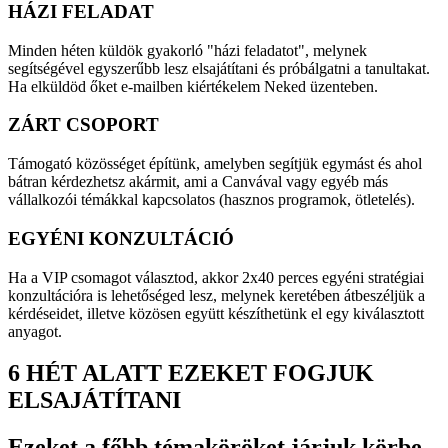
HÁZI FELADAT
Minden héten küldök gyakorló "házi feladatot", melynek
segítségével egyszerűbb lesz elsajátítani és próbálgatni a tanultakat.
Ha elküldöd őket e-mailben kiértékelem Neked üzenteben.
ZÁRT CSOPORT
Támogató közösséget építünk, amelyben segítjük egymást és ahol
bátran kérdezhetsz akármit, ami a Canvával vagy egyéb más
vállalkozói témákkal kapcsolatos (hasznos programok, ötletelés).
EGYÉNI KONZULTÁCIÓ
Ha a VIP csomagot választod, akkor 2x40 perces egyéni stratégiai
konzultációra is lehetőséged lesz, melynek keretében átbeszéljük a
kérdéseidet, illetve közösen együtt készíthetünk el egy kiválasztott
anyagot.
6 HÉT ALATT EZEKET FOGJUK
ELSAJÁTÍTANI
Ezeket a főbb témaköröket járjuk körbe