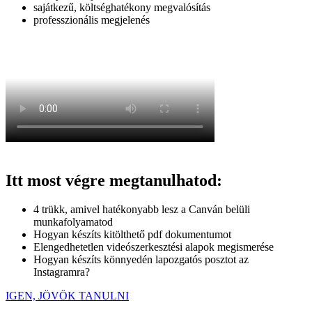
sajátkezű, költséghatékony megvalósítás
professzionális megjelenés
Itt most végre megtanulhatod:
4 trükk, amivel hatékonyabb lesz a Canván belüli
munkafolyamatod
Hogyan készíts kitölthető pdf dokumentumot
Elengedhetetlen videószerkesztési alapok megismerése
Hogyan készíts könnyedén lapozgatós posztot az
Instagramra?
IGEN, JÖVÖK TANULNI