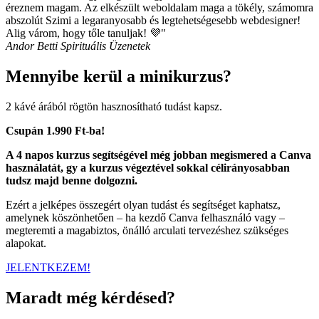
éreznem magam. Az elkészült weboldalam maga a tökély, számomra
abszolút Szimi a legaranyosabb és legtehetségesebb webdesigner!
Alig várom, hogy tőle tanuljak! 💜"
Andor Betti
Spirituális Üzenetek
Mennyibe kerül a minikurzus?
2 kávé árából rögtön hasznosítható tudást kapsz.
Csupán 1.990 Ft-ba!
A 4 napos kurzus segítségével még jobban megismered a Canva
használatát, gy a kurzus végeztével sokkal célirányosabban
tudsz majd benne dolgozni.
Ezért a jelképes összegért olyan tudást és segítséget kaphatsz,
amelynek köszönhetően – ha kezdő Canva felhasználó vagy –
megteremti a magabiztos, önálló arculati tervezéshez szükséges
alapokat.
JELENTKEZEM!
Maradt még kérdésed?