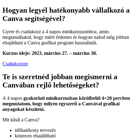
Hogyan legyél hatékonyabb vállalkozó a
Canva segítségével?
Gyere és csatlakozz a 4 napos minikurzusomhoz, amin
megtanulhatod, hogy miért érdemes és hogyan tudod még jobban
elsajátítani a Canva grafikai program használatát.
Kurzus ideje:
2023. március 27. – március 30.
Csatlakozom
Te is szeretnéd jobban megismerni a
Canvában rejlő lehetőségeket?
A 4 napos
gyakorlati minikurzusban körülbelül 4×20 percben
megmutatom, hogy milyen egyszerű a Canvával grafikai
anyagokat készíteni.
Mit kínál a Canva?
időhatékony tervezés
könnyen elsajátítható