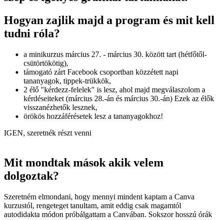
Hogyan zajlik majd a program és mit kell
tudni róla?
a minikurzus március 27. - március 30. között tart (hétfőtől-
csütörtökötig),
támogató zárt Facebook csoportban közzétett napi
tananyagok, tippek-trükkök,
2 élő "kérdezz-felelek" is lesz, ahol majd megválaszolom a
kérdéseiteket (március 28.-án és március 30.-án) Ezek az élők
visszanézhetők lesznek,
örökös hozzáférésetek lesz a tananyagokhoz!
IGEN, szeretnék részt venni
Mit mondtak mások akik velem
dolgoztak?
Szeretném elmondani, hogy mennyi mindent kaptam a Canva
kurzustól, rengeteget tanultam, amit eddig csak magamtól
autodidakta módon próbálgattam a Canvában. Sokszor hosszú órák