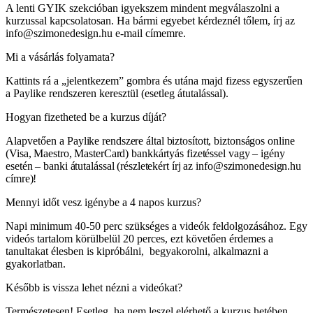
A lenti GYIK szekcióban igyekszem mindent megválaszolni a
kurzussal kapcsolatosan. Ha bármi egyebet kérdeznél tőlem, írj az
info@szimonedesign.hu e-mail címemre.
Mi a vásárlás folyamata?
Kattints rá a „jelentkezem” gombra és utána majd fizess egyszerűen
a Paylike rendszeren keresztül (esetleg átutalással).
Hogyan fizetheted be a kurzus díját?
Alapvetően a
Paylike rendszere által biztosított, biztonságos o
nline
(Visa, Maestro, MasterCard) bankkártyás fizetéssel vagy – igény
esetén – banki átutalással (részletekért írj az info@szimonedesign.hu
címre)!
Mennyi időt vesz igénybe a 4 napos kurzus?
Napi minimum 40-50 perc szükséges a videók feldolgozásához. Egy
videós tartalom körülbelül 20 perces, ezt követően érdemes a
tanultakat élesben is kipróbálni, begyakorolni, alkalmazni a
gyakorlatban.
Később is vissza lehet nézni a videókat?
Természetesen! Esetleg, ha nem leszel elérhető a kurzus hetében,