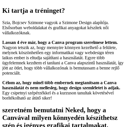
Ki tartja a tréninget?
Szia, Bojcsev Szimone vagyok a Szimone Design alapítója.
Elsősorban weboldalakat és grafikai anyagokat készítek női
vállalkozóknak.
Lassan 4 éve már, hogy a Canva program szerelmese lettem.
Nagyon tetszik az, hogy mennyire könnyen kezelhető a felülete,
melynek köszönhetően egy informatikai vagy webdesign téren
laikus ember is eltudja sajátítani a használatát. Egyre több
ügyfelemnek kezdtem el tanítani a Canva alapszintű használatát, így
jött az ötlet, hogy több vállalkozónak is bemutassam a benne rejlő
potenciált.
Célom az, hogy minél több embernek megtanítsam a Canva
használatát és nem mellesleg, hogy design szemléletet is adjak.
Egy csipetnyi szépérzékkel és a kurzuson tanultak követésével
borítékolható az átütő siker!
szeretném bemutatni Neked, hogy a
Canvával milyen könnyedén készíthetsz
szép és igényes grafikai tartalmakat.