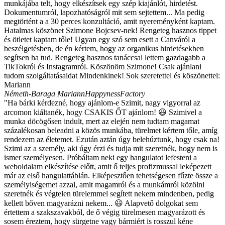
munkájába telt, hogy elkészítsek egy szép kiajánlót, hirdetést.
Dokumentumról, lapozhatóságról mit sem sejtettem... Ma pedig
megtörtént a a 30 perces konzultáció, amit nyereményként kaptam.
Hatalmas köszönet Szimone Bojcsev-nek! Rengeteg hasznos tippet
és ötletet kaptam tőle! Ugyan egy szó sem esett a Canváról a
beszélgetésben, de én kértem, hogy az organikus hirdetésekben
segítsen ha tud. Rengeteg hasznos tanáccsal lettem gazdagabb a
TikTokról és Instagramról. Köszönöm Szimone! Csak ajánlani
tudom szolgáltatásaidat Mindenkinek! Sok szeretettel és köszönettel:
Mariann
Németh-Baraga Mariann
HappynessFactory
"Ha bárki kérdezné, hogy ajánlom-e Szimit, nagy vigyorral az
arcomon kiáltanék, hogy CSAKIS ŐT ajánlom! 😃 Szimivel a
munka döcögősen indult, mert az elején nem tudtam magamat
százalékosan beleadni a közös munkába, türelmet kértem tőle, amíg
rendezem az életemet. Ezután aztán úgy belehúztunk, hogy csak na!
Szimi az a személy, aki úgy érzi és tudja mit szeretnék, hogy nem is
ismer személyesen. Próbáltam neki egy hangulatot lefesteni a
weboldalam elkészítése előtt, amit ő teljes profizmussal leképezett
már az első hangulattáblán. Elképesztően tehetségesen fűzte össze a
személyiségemet azzal, amit magamról és a munkámról közölni
szeretnék és végtelen türelemmel segített nekem mindenben, pedig
kellett bőven magyarázni nekem... 😃 Alapvető dolgokat sem
értettem a szakszavakból, de ő végig türelmesen magyarázott és
sosem éreztem, hogy sürgetne vagy bármiért is rosszul kéne