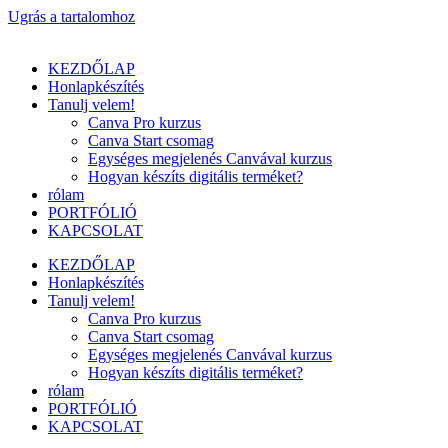
Ugrás a tartalomhoz
KEZDŐLAP
Honlapkészítés
Tanulj velem!
Canva Pro kurzus
Canva Start csomag
Egységes megjelenés Canvával kurzus
Hogyan készíts digitális terméket?
rólam
PORTFÓLIÓ
KAPCSOLAT
KEZDŐLAP
Honlapkészítés
Tanulj velem!
Canva Pro kurzus
Canva Start csomag
Egységes megjelenés Canvával kurzus
Hogyan készíts digitális terméket?
rólam
PORTFÓLIÓ
KAPCSOLAT